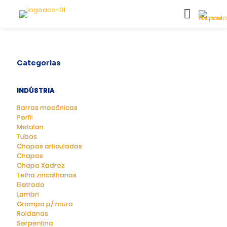
Categorias
INDÚSTRIA
Barras mecânicas
Perfil
Metalon
Tubos
Chapas articuladas
Chapas
Chapa Xadrez
Telha zincalhonas
Eletrodo
Lambri
Grampo p/ muro
Roldanas
Serpentina