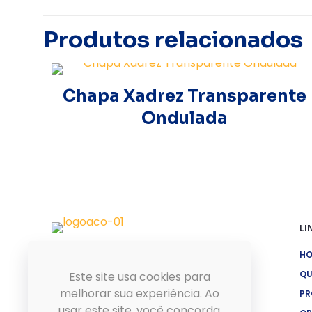
Produtos relacionados
Chapa Xadrez Transparente
Ondulada
LI
H
Aço Fortaleza
recebeu
QU
Este site usa cookies para
também o
Prêmio ACOMAC
melhorar sua experiência. Ao
PR
2021, na modalidade de
usar este site, você concorda