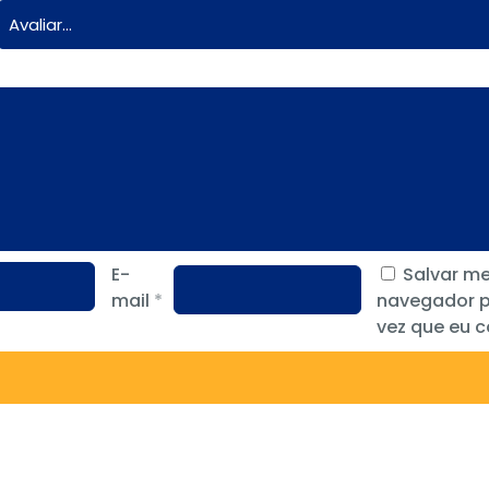
E-
Salvar m
mail
*
navegador p
vez que eu 